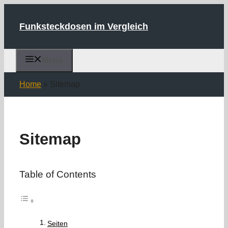
Zum
Inhalt
Funksteckdosen im Vergleich
springen
Menü
Home
»
Sitemap
Sitemap
Table of Contents
Seiten