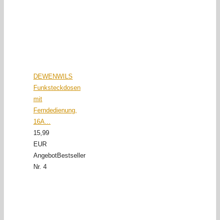
DEWENWILS
Funksteckdosen
mit
Ferndedienung,
16A...
15,99
EUR
Angebot
Bestseller
Nr. 4