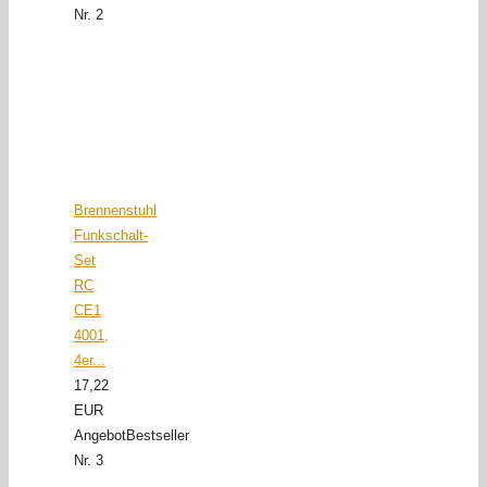
Nr. 2
Brennenstuhl
Funkschalt-
Set
RC
CE1
4001,
4er...
17,22
EUR
Angebot
Bestseller
Nr. 3