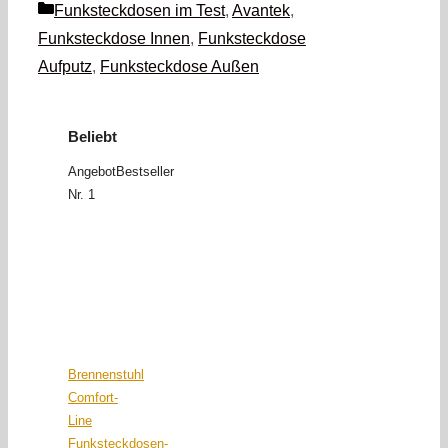
Kategorien
Funksteckdosen im Test
,
Avantek
,
Funksteckdose Innen
,
Funksteckdose
Aufputz
,
Funksteckdose Außen
Beliebt
Angebot
Bestseller
Nr. 1
Brennenstuhl
Comfort-
Line
Funksteckdosen-