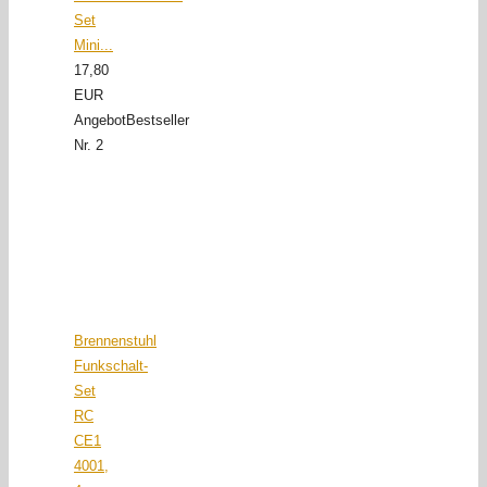
Set
Mini...
17,80
EUR
Angebot
Bestseller
Nr. 2
Brennenstuhl
Funkschalt-
Set
RC
CE1
4001,