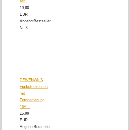
4er...
19,80
EUR
Angebot
Bestseller
Nr. 3
DEWENWILS
Funksteckdosen
mit
Ferndedienung,
16A...
15,99
EUR
Angebot
Bestseller