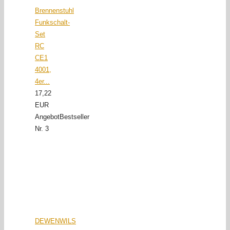
Brennenstuhl
Funkschalt-
Set
RC
CE1
4001,
4er...
17,22
EUR
Angebot
Bestseller
Nr. 3
DEWENWILS