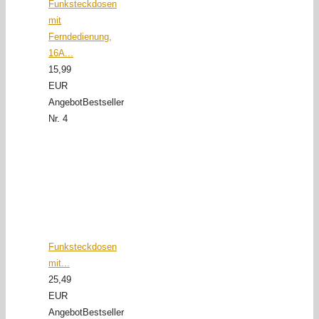
Funksteckdosen
mit
Ferndedienung,
16A...
15,99
EUR
Angebot
Bestseller
Nr. 4
Funksteckdosen
mit...
25,49
EUR
Angebot
Bestseller