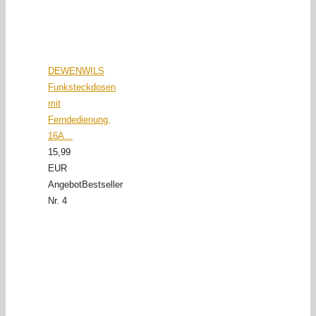
DEWENWILS
Funksteckdosen
mit
Ferndedienung,
16A...
15,99
EUR
Angebot
Bestseller
Nr. 4