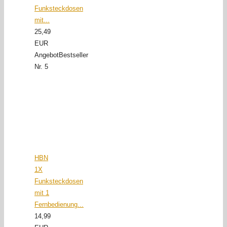
Funksteckdosen
mit...
25,49
EUR
Angebot
Bestseller
Nr. 5
HBN
1X
Funksteckdosen
mit 1
Fernbedienung...
14,99