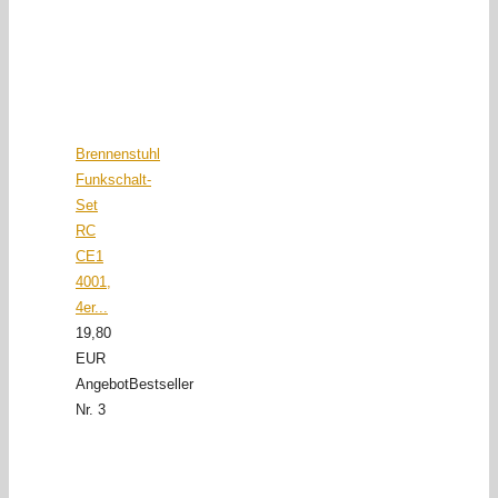
Brennenstuhl
Funkschalt-
Set
RC
CE1
4001,
4er...
19,80
EUR
Angebot
Bestseller
Nr. 3