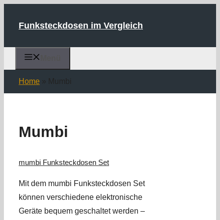
Zum
Inhalt
Funksteckdosen im Vergleich
springen
Menü
Home
»
Mumbi
Mumbi
mumbi Funksteckdosen Set
Mit dem mumbi Funksteckdosen Set
können verschiedene elektronische
Geräte bequem geschaltet werden –