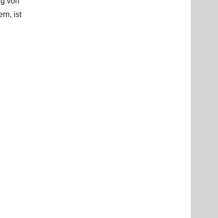
ng von
n, ist