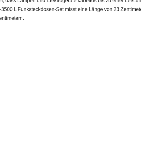
, dass Lampen und Elektrogeräte kabellos bis zu einer Leistu
-3500 L Funksteckdosen-Set misst eine Länge von 23 Zentimeter
entimetern.