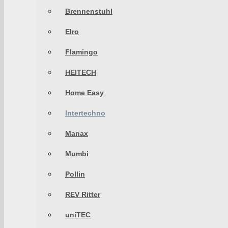
Brennenstuhl
Elro
Flamingo
HEITECH
Home Easy
Intertechno
Manax
Mumbi
Pollin
REV Ritter
uniTEC