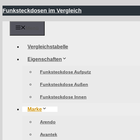
Zum
Funksteckdosen im Vergleich
Inhalt
springen
Menü
Vergleichstabelle
Eigenschaften
Funksteckdose Aufputz
Funksteckdose Außen
Funksteckdose Innen
Marke
Arendo
Avantek