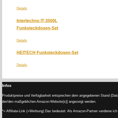
Details
Intertechno IT-3500L
Funksteckdosen-Set
Details
HEITECH Funksteckdosen-Set
Details
Infos
Produktpreise und Verfügbarkeit entsprechen dem angegebenen Stand (Datum
der/den maßgeblichen Amazon-Website(s)] angezeigt werden.
*= Affiliate-Link (=Werbung) Das bedeutet: Als Amazon-Partner verdiene ich 