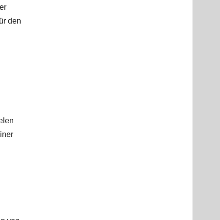
er
für den
elen
iner