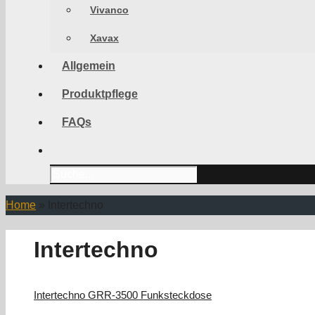
Vivanco
Xavax
Allgemein
Produktpflege
FAQs
Search
for:
Home
»
Intertechno
Intertechno
Intertechno GRR-3500 Funksteckdose