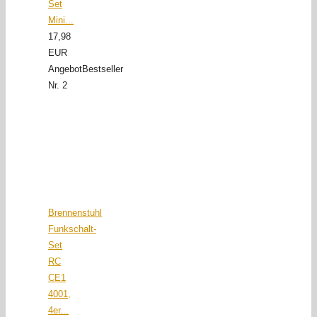
Set
Mini...
17,98
EUR
Angebot
Bestseller
Nr. 2
Brennenstuhl
Funkschalt-
Set
RC
CE1
4001,
4er...